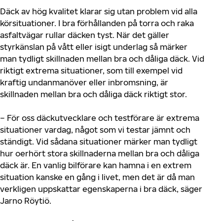
Däck av hög kvalitet klarar sig utan problem vid alla
körsituationer. I bra förhållanden på torra och raka
asfaltvägar rullar däcken tyst. När det gäller
styrkänslan på vått eller isigt underlag så märker
man tydligt skillnaden mellan bra och dåliga däck. Vid
riktigt extrema situationer, som till exempel vid
kraftig undanmanöver eller inbromsning, är
skillnaden mellan bra och dåliga däck riktigt stor.
– För oss däckutvecklare och testförare är extrema
situationer vardag, något som vi testar jämnt och
ständigt. Vid sådana situationer märker man tydligt
hur oerhört stora skillnaderna mellan bra och dåliga
däck är. En vanlig bilförare kan hamna i en extrem
situation kanske en gång i livet, men det är då man
verkligen uppskattar egenskaperna i bra däck, säger
Jarno Röytiö.