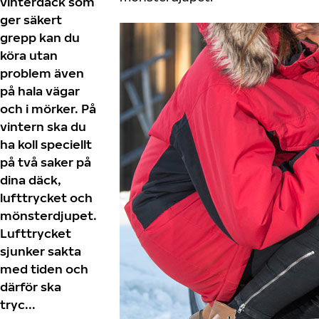
vinterdäck som
ger säkert
grepp kan du
köra utan
problem även
på hala vägar
och i mörker. På
vintern ska du
ha koll speciellt
på två saker på
dina däck,
lufttrycket och
mönsterdjupet.
Lufttrycket
sjunker sakta
med tiden och
därför ska
tryc...