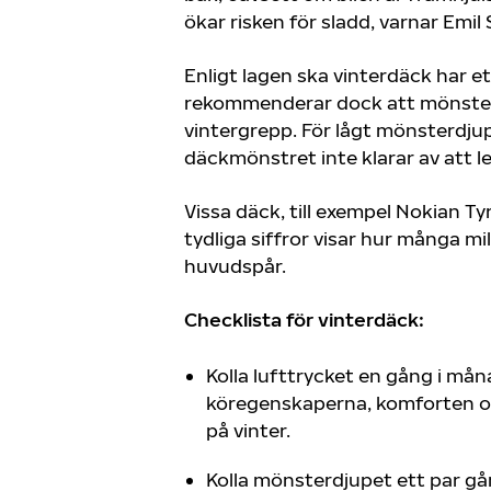
ökar risken för sladd, varnar Emi
Enligt lagen ska vinterdäck har e
rekommenderar dock att mönsterdj
vintergrepp. För lågt mönsterdjup
däckmönstret inte klarar av att le
Vissa däck, till exempel Nokian T
tydliga siffror visar hur många m
huvudspår.
Checklista för vinterdäck:
Kolla lufttrycket en gång i mån
köregenskaperna, komforten och
på vinter.
Kolla mönsterdjupet ett par gå