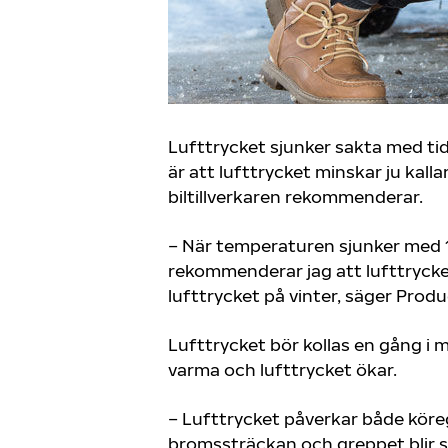
Lufttrycket sjunker sakta med tid
är att lufttrycket minskar ju kalla
biltillverkaren rekommenderar.
– När temperaturen sjunker med 10
rekommenderar jag att lufttryck
lufttrycket på vinter, säger Pro
Lufttrycket bör kollas en gång i 
varma och lufttrycket ökar.
– Lufttrycket påverkar både köre
bromssträckan och greppet blir sä