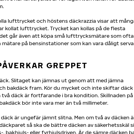
m.
kolla lufttrycket och höstens däckrazzia visar att mång
kollat lufttrycket. Trycket kan kollas på de flesta
et går även att köpa små lufttrycksmätare som ofta
n mätare på bensinstationer som kan vara dåligt serva
PÅVERKAR GREPPET
 däck. Slitaget kan jämnas ut genom att med jämna
h bakdäck fram. Kör du mycket och inte skiftar däck s
två däck är fortfarande i bra kondition. Skillnaden på
akdäck bör inte vara mer än två millimeter.
 däck är ungefär jämnt slitna. Men om två av däcken ä
 däckparet så ska de bättre däcken av säkerhetsskäl s
-, bakhjuls- eller fyrhjulsdriven. Är de sämre däcken b