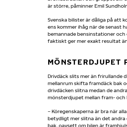
är större, påminner Emil Sundhol
Svenska bilister är dåliga på att 
ens kommer ihåg när de senast har 
bemannade bensinstationer och d
faktiskt ger mer exakt resultat ä
MÖNSTERDJUPET 
Drivdäck slits mer än frirullande
mellanrum skifta framdäck bak oc
drivdäcken slitna medan de andra 
mönsterdjupet mellan fram- och b
– Köregenskaperna är bra när alla
betydligt mer slitna än det andra
bak, oavsett om bilen är framhjuls