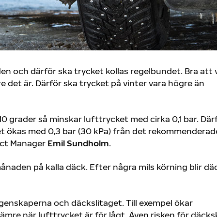
en och därför ska trycket kollas regelbundet. Bra att 
re det är. Därför ska trycket på vinter vara högre än
 grader så minskar lufttrycket med cirka 0,1 bar. Där
et ökas med 0,3 bar (30 kPa) från det rekommenderad
duct Manager
Emil Sundholm
.
månaden på kalla däck. Efter några mils körning blir d
genskaperna och däckslitaget. Till exempel ökar
mre när lufttrycket är för lågt. Även risken för däck