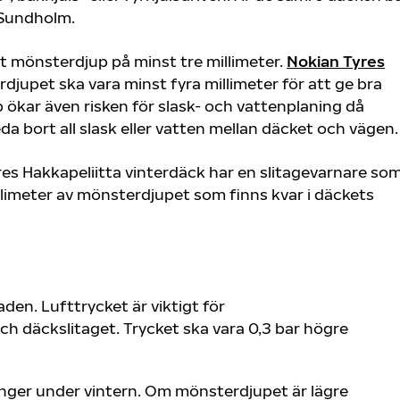
l Sundholm.
tt mönsterdjup på minst tre millimeter.
Nokian Tyres
upet ska vara minst fyra millimeter för att ge bra
 ökar även risken för slask- och vattenplaning då
da bort all slask eller vatten mellan däcket och vägen.
yres Hakkapeliitta vinterdäck har en slitagevarnare s
illimeter av mönsterdjupet som finns kvar i däckets
aden. Lufttrycket är viktigt för
 däckslitaget. Trycket ska vara 0,3 bar högre
nger under vintern. Om mönsterdjupet är lägre