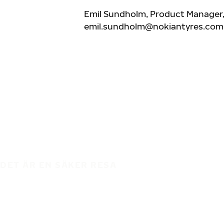
Emil Sundholm, Product Manager, 
emil.sundholm@nokiantyres.com
DET ÄR EN SÄKER RESA