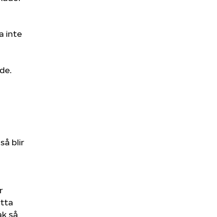
a inte
de.
å blir
r
itta
ak så