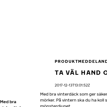
Hoppa till huvudinnehåll
Hem
PRODUKTMEDDELAN
TA VÄL HAND 
2017-12-13T13:01:52Z
Med bra vinterdäck som ger säker
mörker. På vintern ska du ha koll 
Med bra
mönsterdjupet.