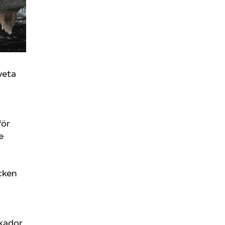
veta
för
e
äcken
skador