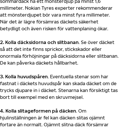
sommardäck ha ett mönsterdjup på minst 1,6
millimeter. Nokian Tyres experter rekommenderar
att mönsterdjupet bör vara minst fyra millimeter.
När det är lägre försämras däckets säkerhet
betydligt och även risken för vattenplaning ökar.
2. Kolla däcksidorna och slitbanan
. Se över däcket
så att det inte finns sprickor, stickskador eller
onormala förhöjningar på däcksidorna eller slitbanan.
De kan påverka däckets hållbarhet.
3. Kolla huvudspåren
. Eventuella stenar som har
fastnat i däckets huvudspår kan skada däcket om de
trycks djupare in i däcket. Stenarna kan försiktigt tas
bort till exempel med en skruvmejsel.
4. Kolla slitageformen på däcken
. Om
hjulinställningen är fel kan däcken slitas ojämnt
fortare än normalt. Ojämnt slitna däck försämrar