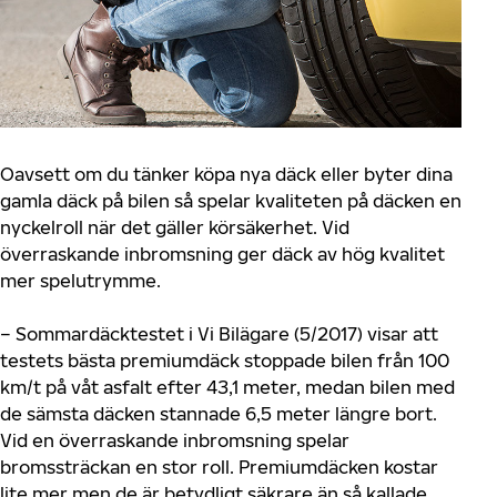
Oavsett om du tänker köpa nya däck eller byter dina
gamla däck på bilen så spelar kvaliteten på däcken en
nyckelroll när det gäller körsäkerhet. Vid
överraskande inbromsning ger däck av hög kvalitet
mer spelutrymme.
– Sommardäcktestet i Vi Bilägare (5/2017) visar att
testets bästa premiumdäck stoppade bilen från 100
km/t på våt asfalt efter 43,1 meter, medan bilen med
de sämsta däcken stannade 6,5 meter längre bort.
Vid en överraskande inbromsning spelar
bromssträckan en stor roll. Premiumdäcken kostar
lite mer men de är betydligt säkrare än så kallade