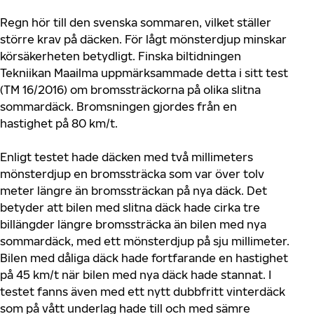
Regn hör till den svenska sommaren, vilket ställer
större krav på däcken. För lågt mönsterdjup minskar
körsäkerheten betydligt. Finska biltidningen
Tekniikan Maailma uppmärksammade detta i sitt test
(TM 16/2016) om bromssträckorna på olika slitna
sommardäck. Bromsningen gjordes från en
hastighet på 80 km/t.
Enligt testet hade däcken med två millimeters
mönsterdjup en bromssträcka som var över tolv
meter längre än bromssträckan på nya däck. Det
betyder att bilen med slitna däck hade cirka tre
billängder längre bromssträcka än bilen med nya
sommardäck, med ett mönsterdjup på sju millimeter.
Bilen med dåliga däck hade fortfarande en hastighet
på 45 km/t när bilen med nya däck hade stannat. I
testet fanns även med ett nytt dubbfritt vinterdäck
som på vått underlag hade till och med sämre