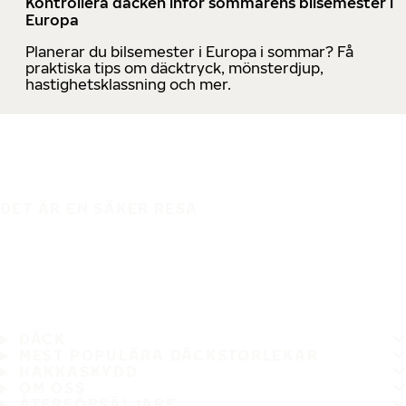
Kontrollera däcken inför sommarens bilsemester i
Europa
Planerar du bilsemester i Europa i sommar? Få
praktiska tips om däcktryck, mönsterdjup,
hastighetsklassning och mer.
DET ÄR EN SÄKER RESA
DÄCK
MEST POPULÄRA DÄCKSTORLEKAR
HAKKASKYDD
OM OSS
ÅTERFÖRSÄLJARE