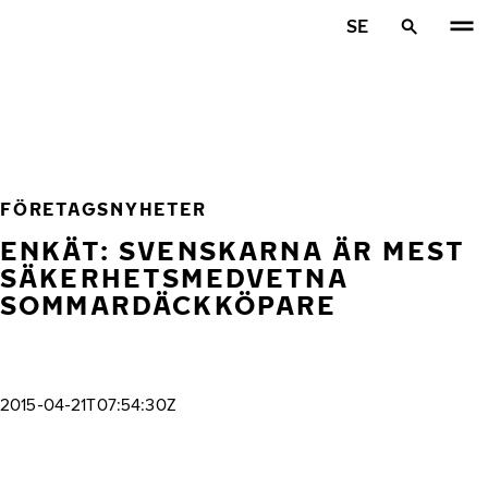
Hoppa till huvudinnehåll
SE
Hem
FÖRETAGSNYHETER
ENKÄT: SVENSKARNA ÄR MEST
SÄKERHETSMEDVETNA
SOMMARDÄCKKÖPARE
2015-04-21T07:54:30Z