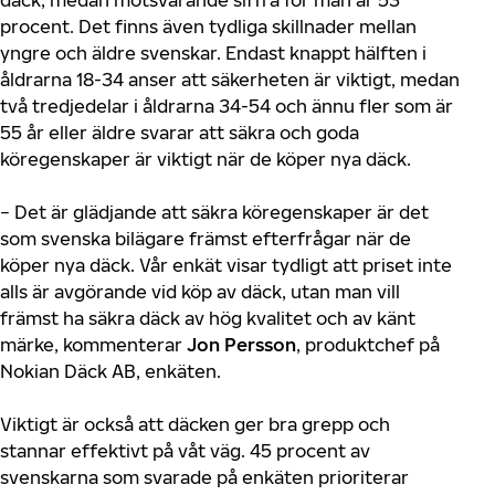
däck, medan motsvarande siffra för män är 53
procent. Det finns även tydliga skillnader mellan
yngre och äldre svenskar. Endast knappt hälften i
åldrarna 18-34 anser att säkerheten är viktigt, medan
två tredjedelar i åldrarna 34-54 och ännu fler som är
55 år eller äldre svarar att säkra och goda
köregenskaper är viktigt när de köper nya däck.
− Det är glädjande att säkra köregenskaper är det
som svenska bilägare främst efterfrågar när de
köper nya däck. Vår enkät visar tydligt att priset inte
alls är avgörande vid köp av däck, utan man vill
främst ha säkra däck av hög kvalitet och av känt
märke, kommenterar
Jon Persson
, produktchef på
Nokian Däck AB, enkäten.
Viktigt är också att däcken ger bra grepp och
stannar effektivt på våt väg. 45 procent av
svenskarna som svarade på enkäten prioriterar