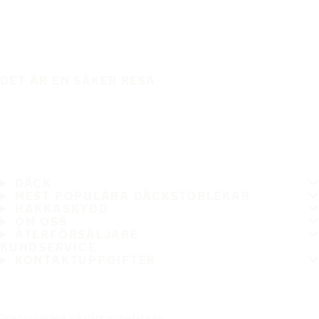
DET ÄR EN SÄKER RESA
DÄCK
MEST POPULÄRA DÄCKSTORLEKAR
HAKKASKYDD
OM OSS
ÅTERFÖRSÄLJARE
KUNDSERVICE
KONTAKTUPPGIFTER
Prenumerera på vårt nyhetsbrev