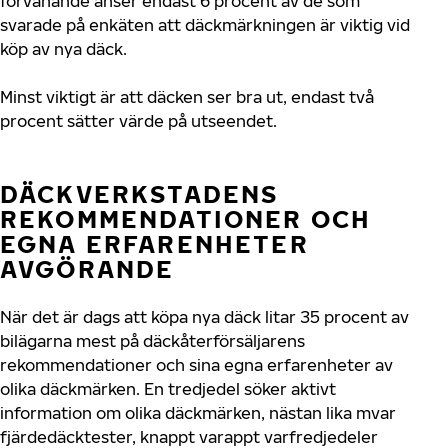
förvånande anser endast 6 procent av de som
svarade på enkäten att däckmärkningen är viktig vid
köp av nya däck.
Minst viktigt är att däcken ser bra ut, endast två
procent sätter värde på utseendet.
DÄCKVERKSTADENS
REKOMMENDATIONER OCH
EGNA ERFARENHETER
AVGÖRANDE
När det är dags att köpa nya däck litar 35 procent av
bilägarna mest på däckåterförsäljarens
rekommendationer och sina egna erfarenheter av
olika däckmärken. En tredjedel söker aktivt
information om olika däckmärken, nästan lika mvar
fjärdedäcktester, knappt varappt varfredjedeler