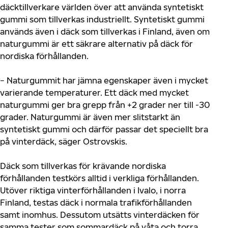
däcktillverkare världen över att använda syntetiskt
gummi som tillverkas industriellt. Syntetiskt gummi
används även i däck som tillverkas i Finland, även om
naturgummi är ett säkrare alternativ på däck för
nordiska förhållanden.
− Naturgummit har jämna egenskaper även i mycket
varierande temperaturer. Ett däck med mycket
naturgummi ger bra grepp från +2 grader ner till -30
grader. Naturgummi är även mer slitstarkt än
syntetiskt gummi och därför passar det speciellt bra
på vinterdäck, säger Ostrovskis.
Däck som tillverkas för krävande nordiska
förhållanden testkörs alltid i verkliga förhållanden.
Utöver riktiga vinterförhållanden i Ivalo, i norra
Finland, testas däck i normala trafikförhållanden
samt inomhus. Dessutom utsätts vinterdäcken för
samma tester som sommardäck på våta och torra