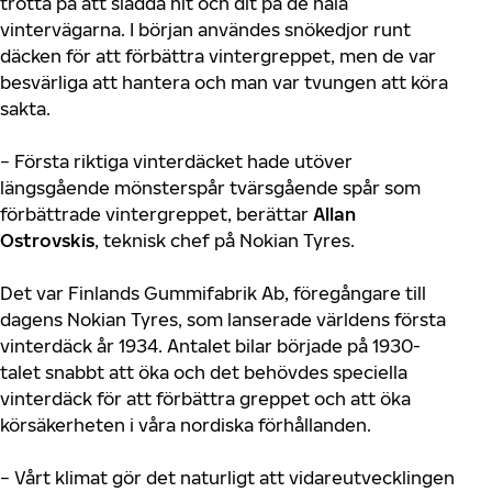
trötta på att sladda hit och dit på de hala
vintervägarna. I början användes snökedjor runt
däcken för att förbättra vintergreppet, men de var
besvärliga att hantera och man var tvungen att köra
sakta.
− Första riktiga vinterdäcket hade utöver
längsgående mönsterspår tvärsgående spår som
förbättrade vintergreppet, berättar
Allan
Ostrovskis
, teknisk chef på Nokian Tyres.
Det var Finlands Gummifabrik Ab, föregångare till
dagens Nokian Tyres, som lanserade världens första
vinterdäck år 1934. Antalet bilar började på 1930-
talet snabbt att öka och det behövdes speciella
vinterdäck för att förbättra greppet och att öka
körsäkerheten i våra nordiska förhållanden.
− Vårt klimat gör det naturligt att vidareutvecklingen