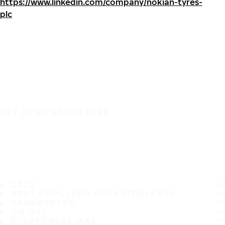
https://www.linkedin.com/company/nokian-tyres-
plc
DET ÄR EN SÄKER RESA
DÄCK
MEST POPULÄRA DÄCKSTORLEKAR
HAKKASKYDD
OM OSS
ÅTERFÖRSÄLJARE