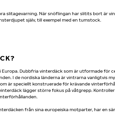
slitagevarning. När snöflingan har slitits bort är vi
erdjupet själv, till exempel med en tumstock.
ÄCK?
 Europa. Dubbfria vinterdäck som är utformade för ce
nden. I de nordiska länderna är vintrarna vanligtvis m
om är speciellt konstruerade för krävande vinterförhå
nterdäck lägger större fokus på våtgrepp. Kontrollera 
interförhållanden.
interdäcken från sina europeiska motparter, har en sä