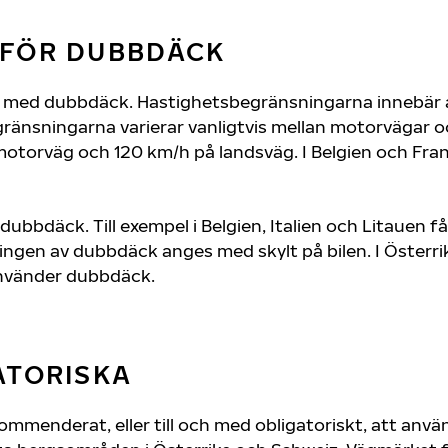
 FÖR DUBBDÄCK
ng med dubbdäck. Hastighetsbegränsningarna innebär
änsningarna varierar vanligtvis mellan motorvägar och 
orväg och 120 km/h på landsväg. I Belgien och Frank
dubbdäck. Till exempel i Belgien, Italien och Litauen
ningen av dubbdäck anges med skylt på bilen. I Österr
nvänder dubbdäck.
ATORISKA
kommenderat, eller till och med obligatoriskt, att anv