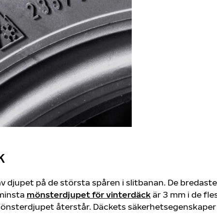
K
 djupet på de största spåren i slitbanan. De bredaste
 minsta
mönsterdjupet för vinterdäck
är 3 mm i de fle
önsterdjupet återstår. Däckets säkerhetsegenskaper