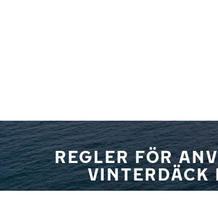
Hoppa till huvudinnehåll
Hem
REGLER FÖR AN
VINTERDÄCK 