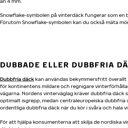
än 4 mm.
Snowflake-symbolen på vinterdäck fungerar som en bra 
Förutom Snowflake-symbolen kan du också mäta mönst
DUBBADE ELLER DUBBFRIA D
Dubbfria däck
kan användas bekymmersfritt överallt i
för kontinentens mildare och regnigare vinterförhålla
vägarna. Nordens vinterväglag kräver dubbfria däck s
optimalt isgrepp, medan centraleuropeiska dubbfria vi
ordentliga dubbfria däck när du kör i svåra och hala v
För att hjälpa konsumenterna att skilja de nordiska v