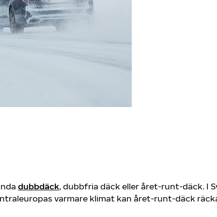
vända
dubbdäck
, dubbfria däck eller året-runt-däck. I 
 Centraleuropas varmare klimat kan året-runt-däck räck