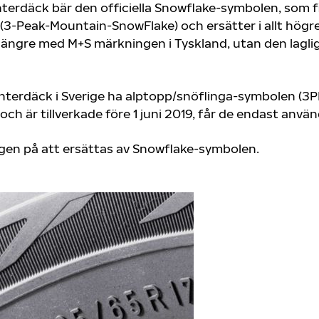
interdäck bär den officiella Snowflake-symbolen, som
-Peak-Mountain-SnowFlake) och ersätter i allt högre
 längre med M+S märkningen i Tyskland, utan den lagl
terdäck i Sverige ha alptopp/snöflinga-symbolen (3PM
h är tillverkade före 1 juni 2019, får de endast anvä
ngen på att ersättas av Snowflake-symbolen.