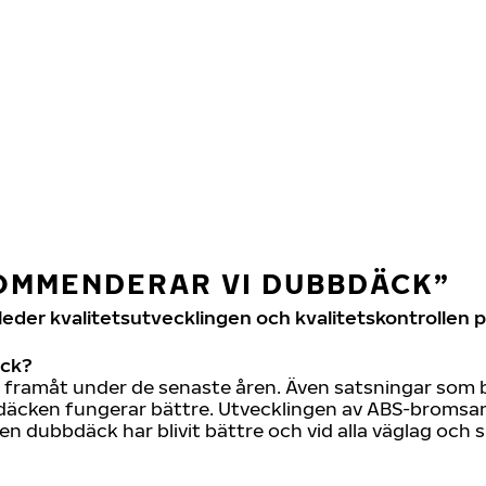
OMMENDERAR VI DUBBDÄCK”
n leder kvalitetsutvecklingen och kvalitetskontroll
äck?
framåt under de senaste åren. Även satsningar som bilt
erdäcken fungerar bättre. Utvecklingen av ABS-bromsa
en dubbdäck har blivit bättre och vid alla väglag och sp