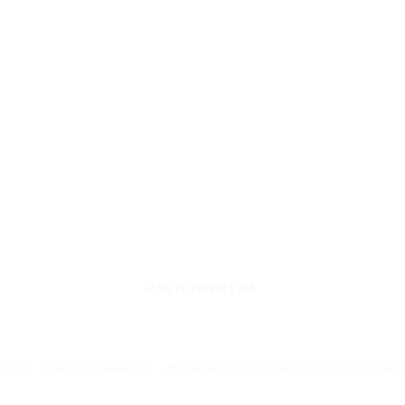
PRENUMERERA
 Tyres
Däck och säkerhet
För oerfarna förare rekommenderar vi du