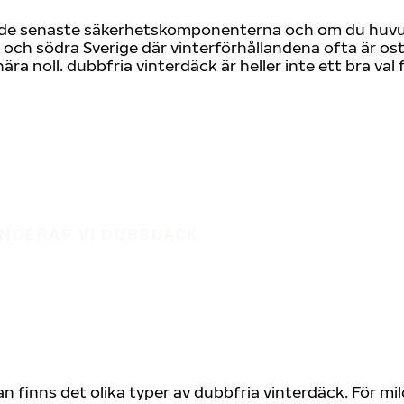
r de senaste säkerhetskomponenterna och om du huvuds
ta och södra Sverige där vinterförhållandena ofta är o
ra noll. dubbfria vinterdäck är heller inte ett bra val
NDERAR VI DUBBDÄCK
n finns det olika typer av dubbfria vinterdäck. För mil