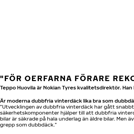
Hoppa till huvudinnehåll
Hem
"FÖR OERFARNA FÖRARE REK
Teppo Huovila är Nokian Tyres kvalitetsdirektör. Ha
Är moderna dubbfria vinterdäck lika bra som dubbd
”Utvecklingen av dubbfria vinterdäck har gått snabbt 
säkerhetskomponenter hjälper till att dubbfria vint
bilar är säkrade på hala underlag än äldre bilar. Men äv
grepp som dubbdäck.”