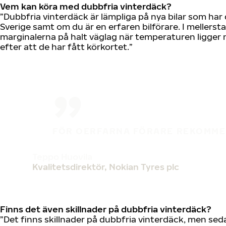
Vem kan köra med dubbfria vinterdäck?
”Dubbfria vinterdäck är lämpliga på nya bilar som ha
Sverige samt om du är en erfaren bilförare. I mellers
marginalerna på halt väglag när temperaturen ligger nä
efter att de har fått körkortet.”
FÖR OERFARNA FÖRARE REKOMME
Teppo Huovila
Kvalitetsdirektör, Nokian Tyres plc
Finns det även skillnader på dubbfria vinterdäck?
”Det finns skillnader på dubbfria vinterdäck, men seda