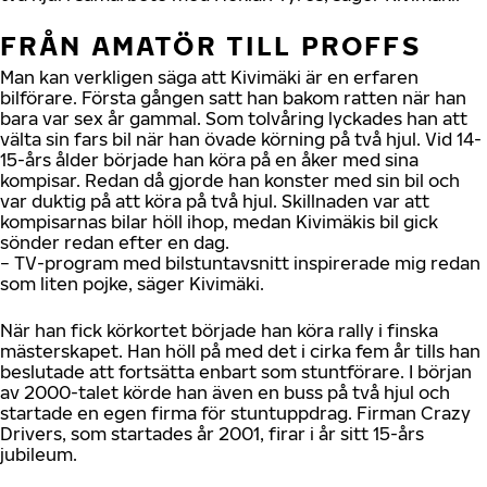
FRÅN AMATÖR TILL PROFFS
Man kan verkligen säga att Kivimäki är en erfaren
bilförare. Första gången satt han bakom ratten när han
bara var sex år gammal. Som tolvåring lyckades han att
välta sin fars bil när han övade körning på två hjul. Vid 14-
15-års ålder började han köra på en åker med sina
kompisar. Redan då gjorde han konster med sin bil och
var duktig på att köra på två hjul. Skillnaden var att
kompisarnas bilar höll ihop, medan Kivimäkis bil gick
sönder redan efter en dag.
− TV-program med bilstuntavsnitt inspirerade mig redan
som liten pojke, säger Kivimäki.
När han fick körkortet började han köra rally i finska
mästerskapet. Han höll på med det i cirka fem år tills han
beslutade att fortsätta enbart som stuntförare. I början
av 2000-talet körde han även en buss på två hjul och
startade en egen firma för stuntuppdrag. Firman Crazy
Drivers, som startades år 2001, firar i år sitt 15-års
jubileum.