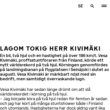
Hoppa till huvudinnehåll
SE
Hem
LAGOM TOKIG HERR KIVIMÄKI
En bil, två hjul och en hastighet på över 186 km/t. Vesa
Kivimäki, proffsstuntföraren från Finland, körde ett
nytt världsrekord på två hjul. Körningen genomfördes
på landningsbanan på flygplatsen i Seinäjoki i slutet av
augusti. Vesa Kivimäki är märkbart nöjd med sin
bedrift, men samtidigt överraskande lugn.
Vesa Kivimäki har sedan länge drömt om att slå
världsrekordet i körning på två hjul.
− Jag började köra på två hjul redan för femton år sedan
och jag har kört på många stuntshower både i Finland
och utomlands. Hastigheterna har dock aldrig varit lika