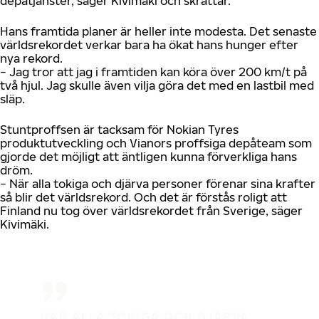
depåtjänster, säger Kivimäki och skrattar.
Hans framtida planer är heller inte modesta. Det senaste
världsrekordet verkar bara ha ökat hans hunger efter
nya rekord.
− Jag tror att jag i framtiden kan köra över 200 km/t på
två hjul. Jag skulle även vilja göra det med en lastbil med
släp.
Stuntproffsen är tacksam för Nokian Tyres
produktutveckling och Vianors proffsiga depåteam som
gjorde det möjligt att äntligen kunna förverkliga hans
dröm.
− När alla tokiga och djärva personer förenar sina krafter
så blir det världsrekord. Och det är förstås roligt att
Finland nu tog över världsrekordet från Sverige, säger
Kivimäki.
NÄR ALLA TOKIGA OCH DJÄRVA