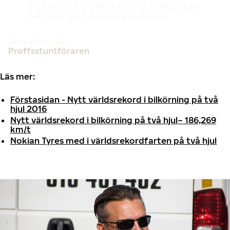
PERSONER FÖRENAR SINA KRAFTER
SÅ BLIR DET VÄRLDSREKORD.
Vesa Kivimäki
Proffsstuntföraren
Läs mer:
Förstasidan - Nytt världsrekord i bilkörning på två
hjul 2016
N
ytt världsrekord i bilkörning på två hjul– 186,269
km/t
Nokian Tyres med i världsrekordfarten på två hjul