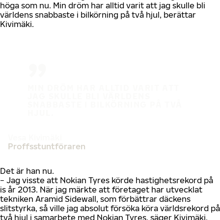
höga som nu. Min dröm har alltid varit att jag skulle bli
världens snabbaste i bilkörning på två hjul, berättar
Kivimäki.
MIN DRÖM HAR ALLTID VARIT ATT
JAG SKULLE BLI VÄRLDENS
SNABBASTE I BILKÖRNING PÅ TVÅ
HJUL.
Vesa Kivimäki
Proffsstuntföraren
Det är han nu.
− Jag visste att Nokian Tyres körde hastighetsrekord på
is år 2013. När jag märkte att företaget har utvecklat
tekniken Aramid Sidewall, som förbättrar däckens
slitstyrka, så ville jag absolut försöka köra världsrekord på
två hjul i samarbete med Nokian Tyres, säger Kivimäki.