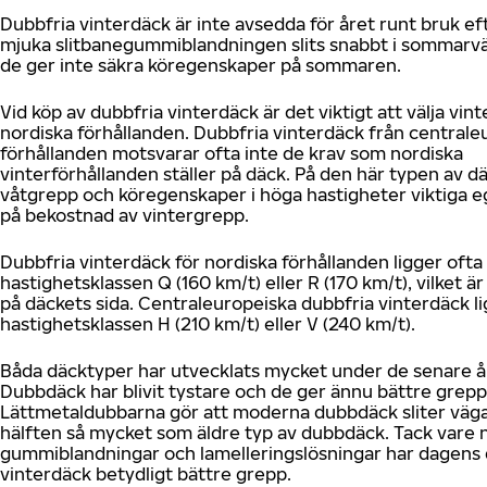
Dubbfria vinterdäck är inte avsedda för året runt bruk e
mjuka slitbanegummiblandningen slits snabbt i sommar
de ger inte säkra köregenskaper på sommaren.
Vid köp av dubbfria vinterdäck är det viktigt att välja vin
nordiska förhållanden. Dubbfria vinterdäck från centrale
förhållanden motsvarar ofta inte de krav som nordiska
vinterförhållanden ställer på däck. På den här typen av d
våtgrepp och köregenskaper i höga hastigheter viktiga 
på bekostnad av vintergrepp.
Dubbfria vinterdäck för nordiska förhållanden ligger ofta 
hastighetsklassen Q (160 km/t) eller R (170 km/t), vilket 
på däckets sida. Centraleuropeiska dubbfria vinterdäck li
hastighetsklassen H (210 km/t) eller V (240 km/t).
Båda däcktyper har utvecklats mycket under de senare å
Dubbdäck har blivit tystare och de ger ännu bättre grepp
Lättmetaldubbarna gör att moderna dubbdäck sliter väga
hälften så mycket som äldre typ av dubbdäck. Tack vare 
gummiblandningar och lamelleringslösningar har dagens 
vinterdäck betydligt bättre grepp.