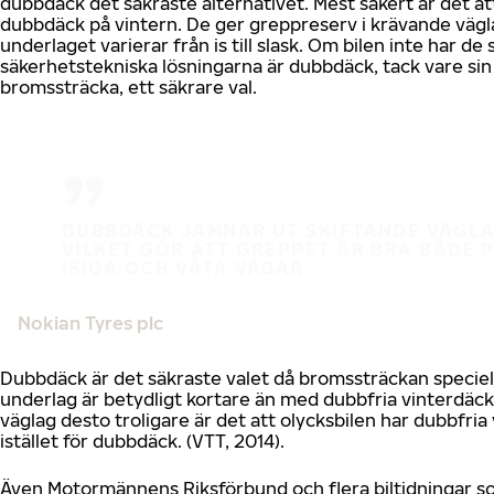
dubbdäck det säkraste alternativet. Mest säkert är det a
dubbdäck på vintern. De ger greppreserv i krävande vägl
underlaget varierar från is till slask. Om bilen inte har de
säkerhetstekniska lösningarna är dubbdäck, tack vare sin
bromssträcka, ett säkrare val.
DUBBDÄCK JÄMNAR UT SKIFTANDE VÄGLA
VILKET GÖR ATT GREPPET ÄR BRA BÅDE 
ISIGA OCH VÅTA VÄGAR.
Nokian Tyres plc
Dubbdäck är det säkraste valet då bromssträckan speciell
underlag är betydligt kortare än med dubbfria vinterdäck
väglag desto troligare är det att olycksbilen har dubbfria
istället för dubbdäck. (VTT, 2014).
Även Motormännens Riksförbund och flera biltidningar s