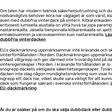
Om bilen har modern teknisk säkerhetsutrustning och du
nödvändigtvis behöver köra när väglaget är som värst, kla
även med dubbfria vinterdäck på vintern. Kitkarenkaiden
erityisesti lumisella alustalla on yhtä hyvä tai jopa paremp
nastarenkailla. Jäisellä tienpinnalla kitkarenkaalla on ajet
ennakoivammin ja varovaisemmin kuin nastarenkailla.
Lä
dubbfria vinterdäcken
EU:s däckmärkning uppmärksammar inte krävande och sk
vinterförhållanden i Norden. Däckmärkningen uppmärk
endast våtgrepp och ger därmed inte trovärdig bild på d
vinteregenskaper i Norden. I krävande förhållanden är is-
snögrepp däckets viktigaste säkerhetsegenskaper. Tyvär
däcken inte idag någon myndighetsmärkning som visar h
isgrepp ett däck har, vilket skulle vara viktigt för att kunn
däck som fungerar säkrast i svenska vinterförhållanden.
EU-däckmärkning
Är du är osäker på om du ska välja dubbdäck eller dubb