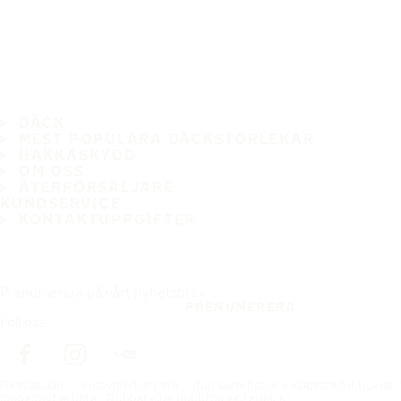
DÄCK
MEST POPULÄRA DÄCKSTORLEKAR
HAKKASKYDD
OM OSS
ÅTERFÖRSÄLJARE
KUNDSERVICE
KONTAKTUPPGIFTER
Prenumerera på vårt nyhetsbrev
PRENUMERERA
Följ oss
Förstasidan
Innovativt arbete
Din säkerhet är viktigaste för Nokian
Innovativt arbete - Dubbar eller dubbfria vinterdäck?