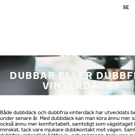
Hoppa till huvudinnehåll
SE
Hem
DUBBAR ELLER DUBBF
VINTERDÄCK?
Både dubbdäck och dubbfria vinterdäck har utvecklats be
under senare år. Med dubbdäck kan man köra ännu mer s
också ännu mer komfortabelt, samtidigt som vägslitaget 
minskat, tack vare mjukare dubbkontakt mot vägen. Samt