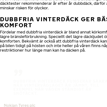
däcktester rekommenderar år efter år dubbdäck, därför 
minskar risken för olyckor.
DUBBFRIA VINTERDÄCK GER BÄ
KOMFORT
Fördelar med dubbfria vinterdäck är bland annat körkom
lägre bränsleförbrukning. Speciellt det lägre däckljudet ö
komforten. Bekvämt är också att dubbfria vinterdäck ka
på bilen tidigt på hösten och inte heller på våren finns nå
restriktioner hur länge man kan ha däcken på.
DUBBFRIA VINTERDÄCK FUNGERAR SÄKR
NÄR VINTERVÄGLAGET ÄR JÄMNT, TILL
EXEMPEL NÄR VÄGEN STÄNDIGT ÄR
SNÖTÄCKT.
Nokian Tyres plc