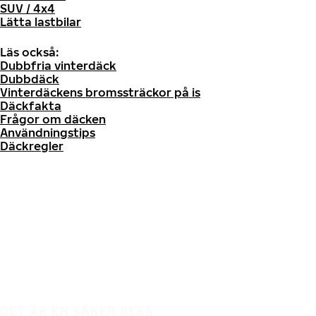
SUV / 4x4
Lätta lastbilar
Läs också:
Dubbfria vinterdäck
Dubbdäck
Vinterdäckens bromssträckor på is
Däckfakta
Frågor om däcken
Användningstips
Däckregler
DET ÄR EN SÄKER RESA