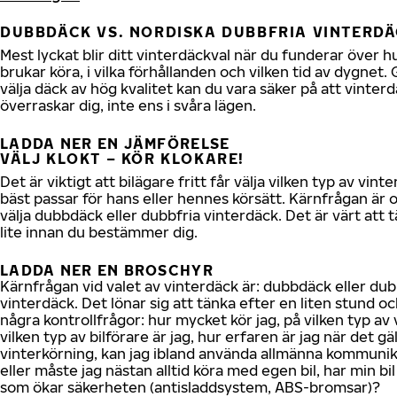
DUBBDÄCK VS. NORDISKA DUBBFRIA VINTERD
Mest lyckat blir ditt vinterdäckval när du funderar över h
brukar köra, i vilka förhållanden och vilken tid av dygnet
välja däck av hög kvalitet kan du vara säker på att vinter
överraskar dig, inte ens i svåra lägen.
LADDA NER EN JÄMFÖRELSE
VÄLJ KLOKT – KÖR KLOKARE!
Det är viktigt att bilägare fritt får välja vilken typ av vin
bäst passar för hans eller hennes körsätt. Kärnfrågan är 
välja dubbdäck eller dubbfria vinterdäck. Det är värt att 
lite innan du bestämmer dig.
LADDA NER EN BROSCHYR
Kärnfrågan vid valet av vinterdäck är: dubbdäck eller dub
vinterdäck. Det lönar sig att tänka efter en liten stund oc
några kontrollfrågor: hur mycket kör jag, på vilken typ av 
vilken typ av bilförare är jag, hur erfaren är jag när det gä
vinterkörning, kan jag ibland använda allmänna kommunik
eller måste jag nästan alltid köra med egen bil, har min bi
som ökar säkerheten (antisladdsystem, ABS-bromsar)?