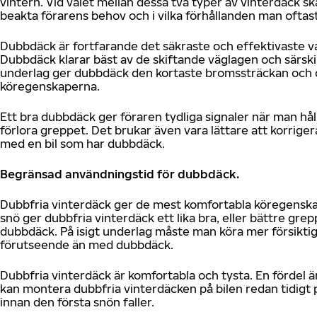
vintern. Vid valet mellan dessa två typer av vinterdäck s
beakta förarens behov och i vilka förhållanden man oftast 
Dubbdäck är fortfarande det säkraste och effektivaste va
Dubbdäck klarar bäst av de skiftande väglagen och särskil
underlag ger dubbdäck den kortaste bromssträckan och 
köregenskaperna.
Ett bra dubbdäck ger föraren tydliga signaler när man hål
förlora greppet. Det brukar även vara lättare att korriger
med en bil som har dubbdäck.
Begränsad användningstid för dubbdäck.
Dubbfria vinterdäck ger de mest komfortabla köregensk
snö ger dubbfria vinterdäck ett lika bra, eller bättre gre
dubbdäck. På isigt underlag måste man köra mer försikti
förutseende än med dubbdäck.
Dubbfria vinterdäck är komfortabla och tysta. En fördel ä
kan montera dubbfria vinterdäcken på bilen redan tidigt
innan den första snön faller.