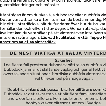
dubbfria vinterdäck bättre is- och snögrepp, tack vare n
gummiblandningar och mönster.
Kärnfrågan är om du ska välja dubbdäck eller dubbfria vi
Det är värt att tänka efter lite innan du bestämmer dig. M
blir ditt vinterdäckval när du funderar över hur du brukar k
förhållanden och vilken tid av dygnet. Genom att välja dä
kvalitet kan du vara säker på att vinterdäcken inte överra
inte ens i svåra lägen.
Läs vad kvalitetsdirektör Teppo H
anser om valet av vinterdäck
DE MEST VIKTIGA AT VÄLJA VINTER
Säkerhet
I de flesta fall presterar dubbdäck bättre än dubbfria v
Dubbdäck jämnar ut skiftande väglag och ger effektivt
överraskande situationer. Nordiska dubbfria vinterdäck 
val till exempel på snöiga vägar.
Dubbfria vinterdäck passar bra för bilförare som k
Dubbdäck är det säkraste valet när flera familjemedle
andra oerfarna bilförare kör med bilen, eller om arbet
hobbyn kräver bilresor runt om i Sverige.