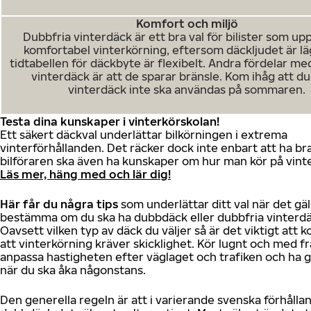
Komfort och miljö
Dubbfria vinterdäck är ett bra val för bilister som up
komfortabel vinterkörning, eftersom däckljudet är l
tidtabellen för däckbyte är flexibelt. Andra fördelar me
vinterdäck är att de sparar bränsle. Kom ihåg att du
vinterdäck inte ska användas på sommaren.
Testa dina kunskaper i vinterkörskolan!
Ett säkert däckval underlättar bilkörningen i extrema
vinterförhållanden. Det räcker dock inte enbart att ha br
bilföraren ska även ha kunskaper om hur man kör på vint
Läs mer, häng med och lär dig!
Här får du några tips
som underlättar ditt val när det gäl
bestämma om du ska ha dubbdäck eller dubbfria vinterdä
Oavsett vilken typ av däck du väljer så är det viktigt att
att vinterkörning kräver skicklighet. Kör lugnt och med f
anpassa hastigheten efter väglaget och trafiken och ha g
när du ska åka någonstans.
Den generella regeln är att i varierande svenska förhålla