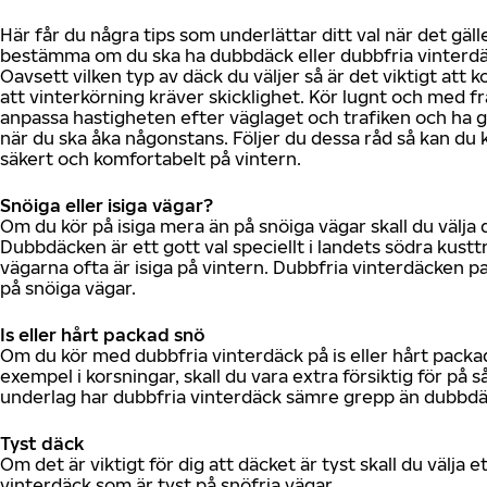
Här får du några tips som underlättar ditt val när det gäll
bestämma om du ska ha dubbdäck eller dubbfria vinterdä
Oavsett vilken typ av däck du väljer så är det viktigt att
att vinterkörning kräver skicklighet. Kör lugnt och med f
anpassa hastigheten efter väglaget och trafiken och ha g
när du ska åka någonstans. Följer du dessa råd så kan du
säkert och komfortabelt på vintern.
Snöiga eller isiga vägar?
Om du kör på isiga mera än på snöiga vägar skall du välja
Dubbdäcken är ett gott val speciellt i landets södra kustt
vägarna ofta är isiga på vintern. Dubbfria vinterdäcken p
på snöiga vägar.
Is eller hårt packad snö
Om du kör med dubbfria vinterdäck på is eller hårt packad 
exempel i korsningar, skall du vara extra försiktig för på 
underlag har dubbfria vinterdäck sämre grepp än dubbdä
Tyst däck
Om det är viktigt för dig att däcket är tyst skall du välja e
vinterdäck som är tyst på snöfria vägar.