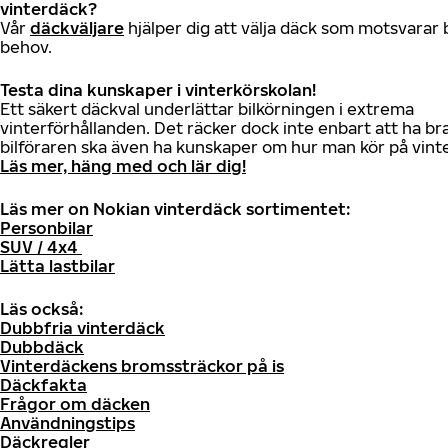
vinterdäck?
Vår
däckväljare
hjälper dig att välja däck som motsvarar 
behov.
Testa dina kunskaper i vinterkörskolan!
Ett säkert däckval underlättar bilkörningen i extrema
vinterförhållanden. Det räcker dock inte enbart att ha br
bilföraren ska även ha kunskaper om hur man kör på vint
Läs mer, häng med och lär dig!
Läs mer on Nokian vinterdäck sortimentet:
Personbilar
SUV / 4x4
Lätta lastbilar
Läs också:
Dubbfria vinterdäck
Dubbdäck
Vinterdäckens bromssträckor på is
Däckfakta
Frågor om däcken
Användningstips
Däckregler