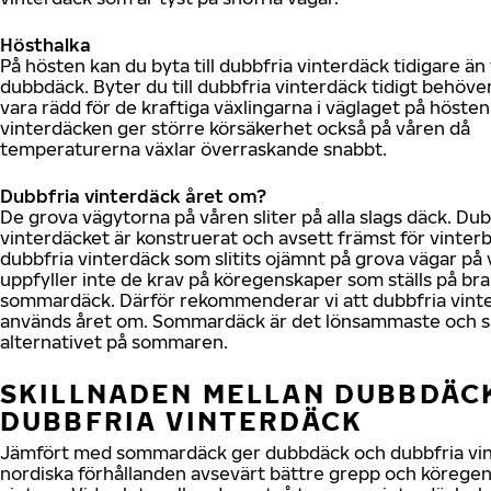
Hösthalka
På hösten kan du byta till dubbfria vinterdäck tidigare än t
dubbdäck. Byter du till dubbfria vinterdäck tidigt behöve
vara rädd för de kraftiga växlingarna i väglaget på hösten
vinterdäcken ger större körsäkerhet också på våren då
temperaturerna växlar överraskande snabbt.
Dubbfria vinterdäck året om?
De grova vägytorna på våren sliter på alla slags däck. Dub
vinterdäcket är konstruerat och avsett främst för vinterb
dubbfria vinterdäck som slitits ojämnt på grova vägar på
uppfyller inte de krav på köregenskaper som ställs på bra
sommardäck. Därför rekommenderar vi att dubbfria vinte
används året om. Sommardäck är det lönsammaste och s
alternativet på sommaren.
SKILLNADEN MELLAN DUBBDÄC
DUBBFRIA VINTERDÄCK
Jämfört med sommardäck ger dubbdäck och dubbfria vin
nordiska förhållanden avsevärt bättre grepp och körege